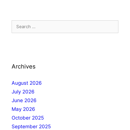
Archives
August 2026
July 2026
June 2026
May 2026
October 2025
September 2025