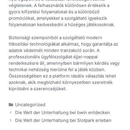
végtelenek. A felhasználók különösen értékelik a
gyors kifizetési folyamatokat és a különböző
promóciókat, amelyekkel a szolgáltató igyekszik
folyamatosan kedveskedni a hűséges játékosoknak.
Biztonsági szempontból a szolgáltató modern
titkosítási technológiákat alkalmaz, hogy garantálja az
adatok védelmét minden tranzakció során. A
professzionális ügyfélszolgálat éjjel-nappal
rendelkezésre áll, amennyiben bármilyen kérdés vagy
technikai nehézség merülne fel a játék közben.
Összességében ez a platform ideális választás lehet
azoknak, akik megbízható környezetben szeretnék
kipróbálni a szerencséjüket.
Uncategorized
Die Welt der Unterhaltung bei bwin entdecken
Die Welt der Unterhaltung bei Slotpark erleben