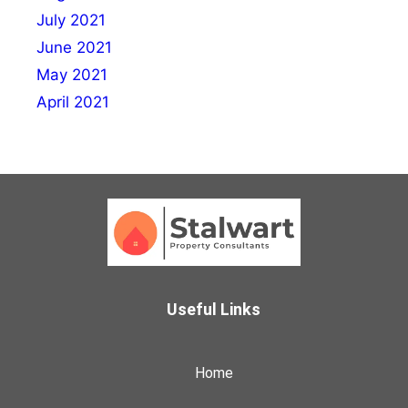
July 2021
June 2021
May 2021
April 2021
Useful Links
Home