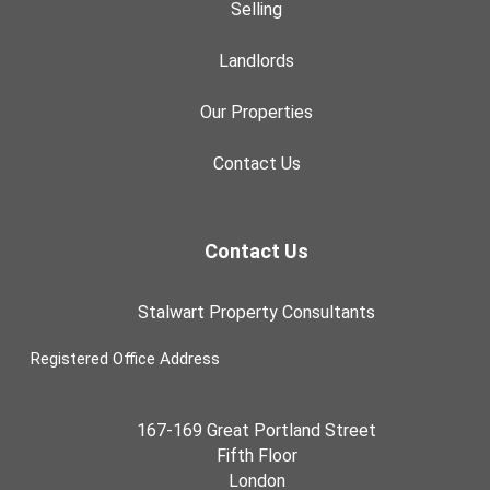
Selling
Landlords
Our Properties
Contact Us
Contact Us
Stalwart Property Consultants
Registered Office Address
167-169 Great Portland Street
Fifth Floor
London