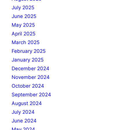
July 2025
June 2025
May 2025
April 2025
March 2025
February 2025
January 2025
December 2024
November 2024
October 2024
September 2024
August 2024
July 2024
June 2024
May 2024