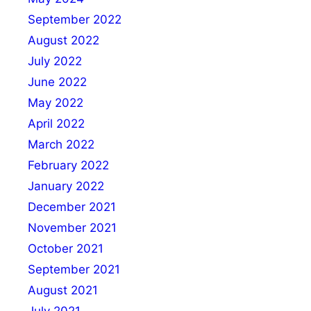
September 2022
August 2022
July 2022
June 2022
May 2022
April 2022
March 2022
February 2022
January 2022
December 2021
November 2021
October 2021
September 2021
August 2021
July 2021