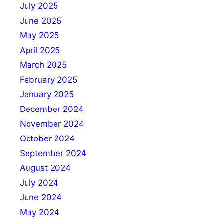
July 2025
June 2025
May 2025
April 2025
March 2025
February 2025
January 2025
December 2024
November 2024
October 2024
September 2024
August 2024
July 2024
June 2024
May 2024