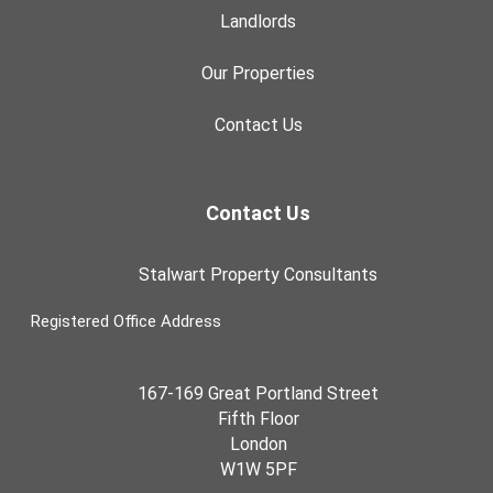
Landlords
Our Properties
Contact Us
Contact Us
Stalwart Property Consultants
Registered Office Address
167-169 Great Portland Street
Fifth Floor
London
W1W 5PF