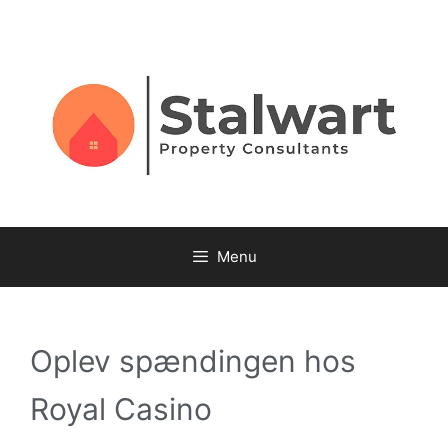
Menu
Oplev spændingen hos
Royal Casino